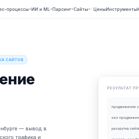
ес-процессы
ИИ и ML
Парсинг
Сайты
Цены
Инструменты
КА САЙТОВ
ение
РЕЗУЛЬТАТ П
продвижение с
seo продвижен
енбурге — вывод в
раскрутка сайт
еского трафика и