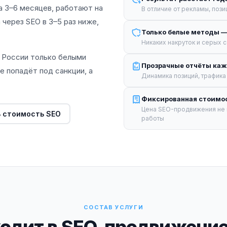
а 3–6 месяцев, работают на
В отличие от рекламы, поз
через SEO в 3–5 раз ниже,
Только белые методы —
Никаких накруток и серых 
й России только белыми
Прозрачные отчёты ка
е попадёт под санкции, а
Динамика позиций, трафика 
Фиксированная стоимос
Цена SEO-продвижения не 
ь стоимость SEO
работы
СОСТАВ УСЛУГИ