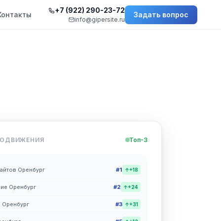
+7 (922) 290-23-72
Контакты
Задать вопрос
info@gipersite.ru
РОДВИЖЕНИЯ
Топ-3
айтов Оренбург
#1
↑+18
ие Оренбург
#2
↑+24
а Оренбург
#3
↑+31