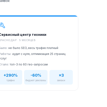
заявок
Сервисный центр техники
КРАСНОДАР · 5 МЕСЯЦЕВ
Было:
не было SEO, весь трафик платный
Работы:
аудит с нуля, оптимизация 25 страниц
услуг
Стало:
топ-3 по 60 гео-запросам
+290%
-60%
×3
трафик
бюджет рекламы
заявки