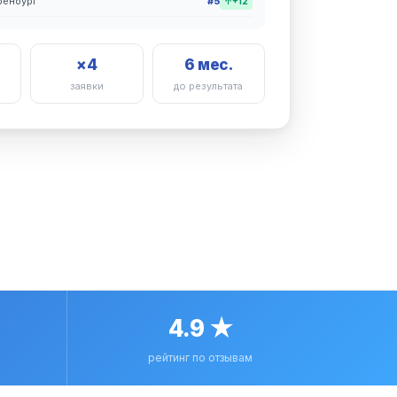
ренбург
#5
↑+12
×4
6 мес.
заявки
до результата
4.9 ★
рейтинг по отзывам