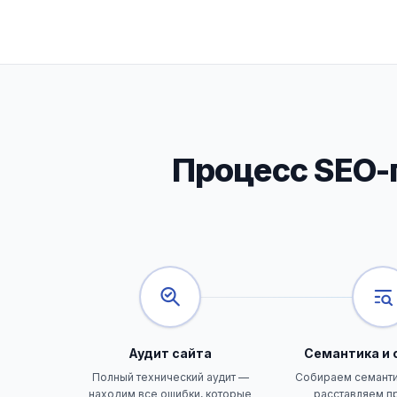
Процесс SEO-п
Аудит сайта
Семантика и 
Полный технический аудит —
Собираем семанти
находим все ошибки, которые
расставляем п