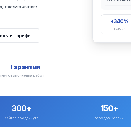
заказать seo О
ы, ежемесячные
+340%
трафик
ены и тарифы
Гарантия
инуто
выполнения работ
300+
150+
сайтов продвинуто
городов России