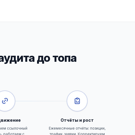
аудита до топа
движение
Отчёты и рост
аем ссылочный
Ежемесячные отчёты: позиции,
, работаем с
трафик, заявки. Корректируем