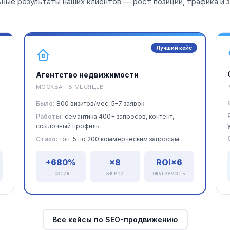
ные результаты наших клиентов — рост позиций, трафика и 
Лучший кейс
Агентство недвижимости
МОСКВА · 8 МЕСЯЦЕВ
Было:
800 визитов/мес, 5–7 заявок
Работы:
семантика 400+ запросов, контент,
ссылочный профиль
Стало:
топ-5 по 200 коммерческим запросам
+680%
×8
ROI×6
трафик
заявки
окупаемость
Все кейсы по SEO-продвижению