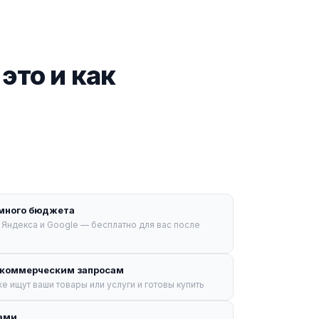
это и как
амного бюджета
Яндекса и Google — бесплатно для вас после
 коммерческим запросам
е ищут ваши товары или услуги и готовы купить
дами