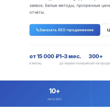
заявок. Белые методы, прозрачные цен
отчёты.
Заказать SEO-продвижение
Ц
от 15 000 ₽
1–3 мес.
300+
в месяц
до первых позиций
сайтов продв
10+
лет в SEO