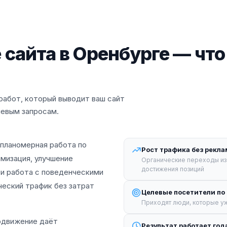
айта в Оренбурге — что 
абот, который выводит ваш сайт
левым запросам.
планомерная работа по
Рост трафика без рекл
мизация, улучшение
Органические переходы из 
достижения позиций
 и работа с поведенческими
ческий трафик без затрат
Целевые посетители по
Приходят люди, которые уж
одвижение даёт
Результат работает го