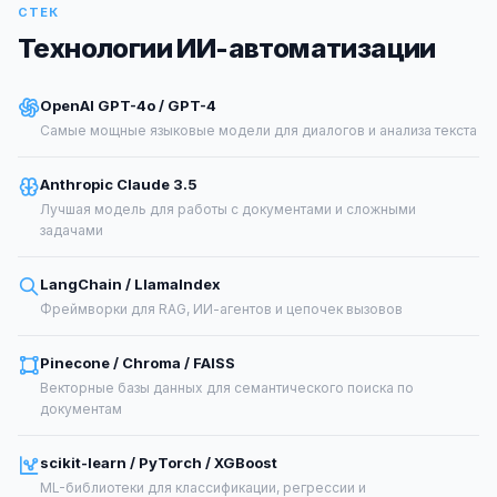
СТЕК
Технологии ИИ-автоматизации
OpenAI GPT-4o / GPT-4
Самые мощные языковые модели для диалогов и анализа текста
Anthropic Claude 3.5
Лучшая модель для работы с документами и сложными
задачами
LangChain / LlamaIndex
Фреймворки для RAG, ИИ-агентов и цепочек вызовов
Pinecone / Chroma / FAISS
Векторные базы данных для семантического поиска по
документам
scikit-learn / PyTorch / XGBoost
ML-библиотеки для классификации, регрессии и