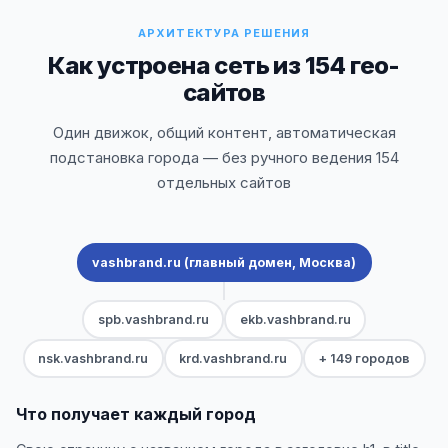
АРХИТЕКТУРА РЕШЕНИЯ
Как устроена сеть из 154 гео-
сайтов
Один движок, общий контент, автоматическая
подстановка города — без ручного ведения 154
отдельных сайтов
vashbrand.ru (главный домен, Москва)
spb.vashbrand.ru
ekb.vashbrand.ru
nsk.vashbrand.ru
krd.vashbrand.ru
+ 149 городов
Что получает каждый город