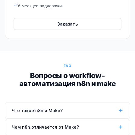
6 месяцев поддержки
Заказать
FAQ
Вопросы о workflow-
автоматизация n8n и make
Что такое n8n и Make?
n8n и Make — платформы workflow-автоматизации.
Чем n8n отличается от Make?
Позволяют визуально строить цепочки действий: