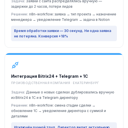
Задача:
Заявки с сайта распределялись вручную —
задержки до 2 часов, потери лидов
Решение:
n8n-workflow: заявка → тип проекта → назначение
менеджера → уведомление Telegram → задача в Notion
Время обработки заявки — 30 секунд. Ни одна заявка
не потеряна. Конверсия +18%
Интеграция Bitrix24 + Telegram + 1С
ПРОИЗВОДСТВЕННАЯ КОМПАНИЯ · ЕКАТЕРИНБУРГ
Задача:
Данные о новых сделках дублировались вручную
из Bitrix24 в 1С и в Telegram директору
Решение:
n8n-workflow: смена стадии сделки →
обновление 1С → уведомление директора с суммой и
деталями
Исключён ручной труд. Директор видит актуальную