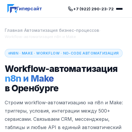
Гиперсайт
+7 (922) 290-23-72
Главная
Автоматизация бизнес-процессов
›
›
Workflow-автоматизация n8n и Make
N8N · MAKE · WORKFLOW · NO-CODE АВТОМАТИЗАЦИЯ
Workflow-автоматизация
n8n и Make
в Оренбурге
Строим workflow-автоматизацию на n8n и Make:
триггеры, условия, интеграции между 500+
сервисами. Связываем CRM, мессенджеры,
таблицы и любые API в единый автоматический