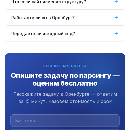
Что если сайт изменил структуру?
100–1 000 страниц/мин. Playwright медленнее (5–50
стр/мин) но работает с JS-сайтами. Для больших
Адаптируем парсер в рамках периода поддержки
Работаете ли вы в Оренбург?
объёмов — параллельные воркеры.
(3 месяца). Настраиваем алерты при обнаружении
изменений структуры страниц.
Да, работаем удалённо по всей России, в том
Передаёте ли исходный код?
числе в Оренбурге.
Да, передаём полный исходный код,
документацию и инструкцию. Плюс 3 месяца
бесплатной поддержки.
БЕСПЛАТНАЯ ОЦЕНКА
Опишите задачу по парсингу —
оценим бесплатно
Расскажите задачу в Оренбурге — ответим
за 15 минут, назовём стоимость и срок