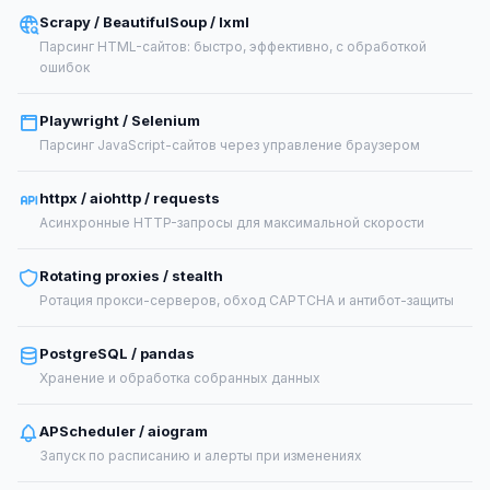
Scrapy / BeautifulSoup / lxml
Парсинг HTML-сайтов: быстро, эффективно, с обработкой
ошибок
Playwright / Selenium
Парсинг JavaScript-сайтов через управление браузером
httpx / aiohttp / requests
Асинхронные HTTP-запросы для максимальной скорости
Rotating proxies / stealth
Ротация прокси-серверов, обход CAPTCHA и антибот-защиты
PostgreSQL / pandas
Хранение и обработка собранных данных
APScheduler / aiogram
Запуск по расписанию и алерты при изменениях