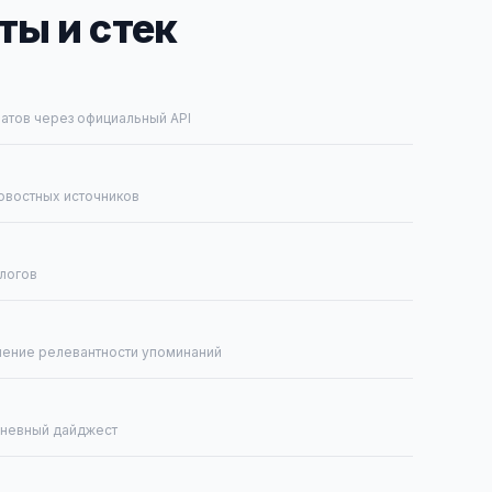
ы и стек
чатов через официальный API
овостных источников
блогов
ление релевантности упоминаний
дневный дайджест