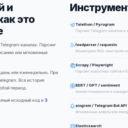
й и
Инструмент
как это
Telethon / Pyrogram
е
Парсинг Telegram-каналов и 
Telegram-каналах. Парсинг
feedparser / requests
Мониторинг RSS-лент тысяч н
исанию или мгновенные
Scrapy / Playwright
Парсинг новостных сайтов и 
 день или еженедельно. При
elegram. Вся история
BERT / GPT / sentiment
юбой период.
Анализ тональности и опреде
олный исходный код и
3
aiogram / Telegram Bot API
Мгновенные алерты или еже
Elasticsearch