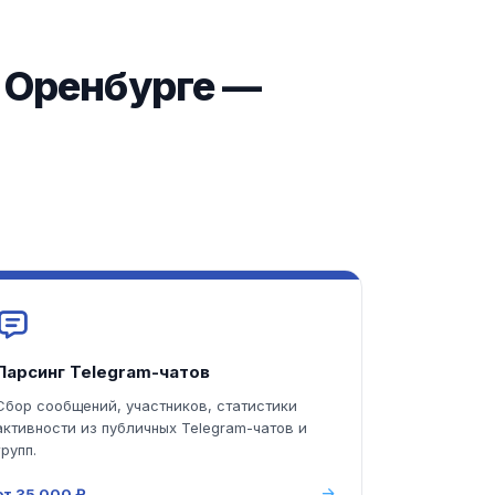
в Оренбурге —
Парсинг Telegram-чатов
Сбор сообщений, участников, статистики
активности из публичных Telegram-чатов и
групп.
от 35 000 ₽