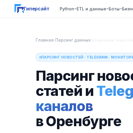
Гиперсайт
Python
ETL и данные
Боты
Бизн
Главная
Парсинг данных
›
›
Мониторинг новосте
ПАРСИНГ НОВОСТЕЙ · TELEGRAM · МОНИТОР
Парсинг ново
статей и
Tele
каналов
в Оренбурге