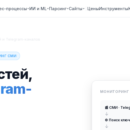
ес-процессы
ИИ и ML
Парсинг
Сайты
Цены
Инструменты
й и Telegram-каналов
ИНГ СМИ
стей,
gram-
МОНИТОРИНГ
📰 СМИ · Tele
↓
⚙️ Поиск клю
↓