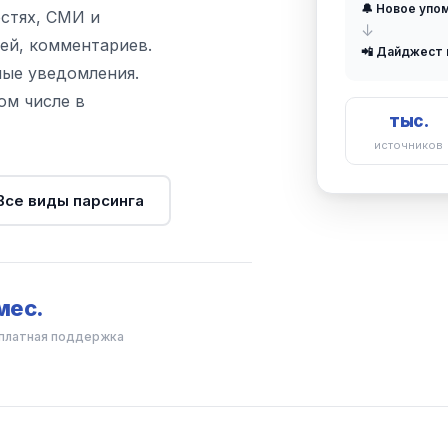
🔔 Новое упо
стях, СМИ и
↓
тей, комментариев.
📲 Дайджест 
ые уведомления.
ом числе в
тыс.
источников
Все виды парсинга
мес.
платная поддержка