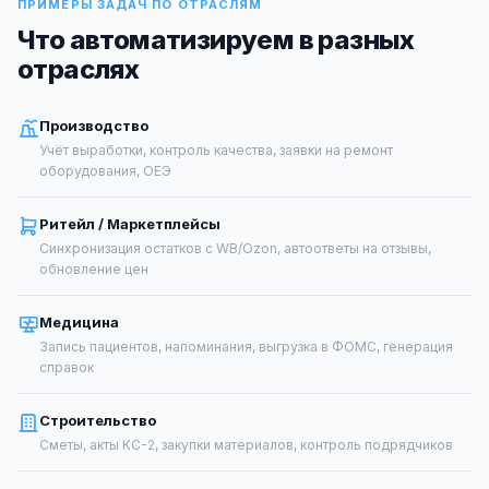
ПРИМЕРЫ ЗАДАЧ ПО ОТРАСЛЯМ
Что автоматизируем в разных
отраслях
Производство
Учёт выработки, контроль качества, заявки на ремонт
оборудования, ОЕЭ
Ритейл / Маркетплейсы
Синхронизация остатков с WB/Ozon, автоответы на отзывы,
обновление цен
Медицина
Запись пациентов, напоминания, выгрузка в ФОМС, генерация
справок
Строительство
Сметы, акты КС-2, закупки материалов, контроль подрядчиков